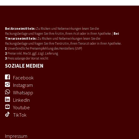
Bei Arzneimitteln:
Zu Risiken und Nebenwirkungen lesen Sie die
Packungsbeilage und fragen Sie Ihre Ärztin, Ihren Arzt oder in Ihrer Apotheke. |
Bei
Tierarzneimitteln:
Zu Risiken und Nebenwirkungen lesen Sie die
Packungsbeilage und fragen Sie Ihre Tierärztin, Ihren Tierarzt oder in Ihrer Apotheke.
1
Unverbindliche Preisempfehlung des Herstellers (UVP)
2
Preise inkl. MwSt. ggf. zzgl. Lieferung
3
Preis solange der Vorrat reicht
SOZIALE MEDIEN
Facebook
Instagram
Whatsapp
LinkedIn
Youtube
TikTok
Impressum