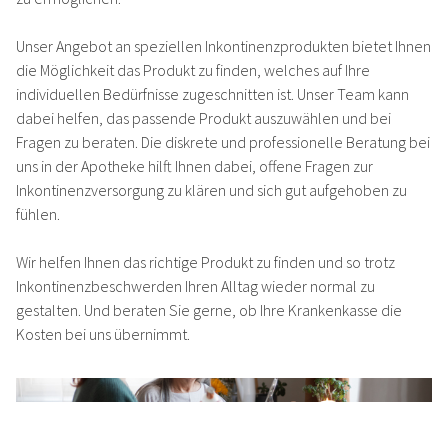
STANDORT OSTERBURG
Unser Angebot an speziellen Inkontinenzprodukten bietet Ihnen
DIENSTLEISTUNGEN
die Möglichkeit das Produkt zu finden, welches auf Ihre
individuellen Bedürfnisse zugeschnitten ist. Unser Team kann
dabei helfen, das passende Produkt auszuwählen und bei
TEAM
Fragen zu beraten. Die diskrete und professionelle Beratung bei
uns in der Apotheke hilft Ihnen dabei, offene Fragen zur
Inkontinenzversorgung zu klären und sich gut aufgehoben zu
JOBS
fühlen.
Wir helfen Ihnen das richtige Produkt zu finden und so trotz
SHOP
Inkontinenzbeschwerden Ihren Alltag wieder normal zu
gestalten. Und beraten Sie gerne, ob Ihre Krankenkasse die
NEWS
Kosten bei uns übernimmt.
KONTAKT