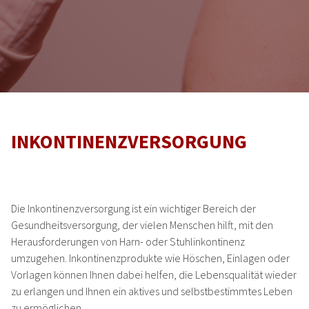
INKONTINENZVERSORGUNG
START
STANDORTE
Die Inkontinenzversorgung ist ein wichtiger Bereich der
Gesundheitsversorgung, der vielen Menschen hilft, mit den
Herausforderungen von Harn- oder Stuhlinkontinenz
STANDORT STENDAL
umzugehen. Inkontinenzprodukte wie Höschen, Einlagen oder
Vorlagen können Ihnen dabei helfen, die Lebensqualität wieder
STANDORT SEEHAUSEN
zu erlangen und Ihnen ein aktives und selbstbestimmtes Leben
zu ermöglichen.